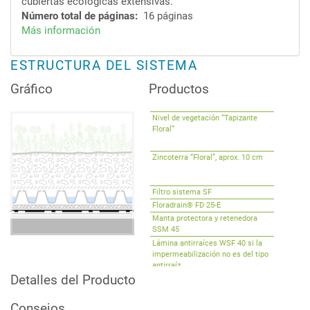
cubiertas ecológicas extensivas.
Número total de páginas
16 páginas
Más información
sobre
Sistemas
para
ESTRUCTURA DEL SISTEMA
cubiertas
Gráfico
Productos
verdes
extensivas
Nivel de vegetación “Tapizante
Floral“
Zincoterra “Floral”, aprox. 10 cm
Filtro sistema SF
Floradrain® FD 25-E
Manta protectora y retenedora
SSM 45
Lámina antirraíces WSF 40 si la
impermeabilización no es del tipo
antirraíz.
Detalles del Producto
Consejos