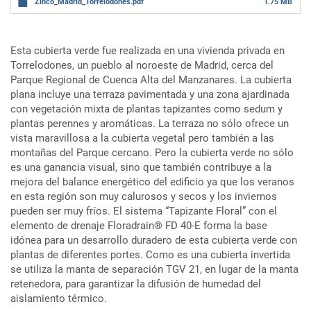
Zinco_Madrid_Torrelodones.pdf
1.75 MB
Esta cubierta verde fue realizada en una vivienda privada en
Torrelodones, un pueblo al noroeste de Madrid, cerca del
Parque Regional de Cuenca Alta del Manzanares. La cubierta
plana incluye una terraza pavimentada y una zona ajardinada
con vegetación mixta de plantas tapizantes como sedum y
plantas perennes y aromáticas. La terraza no sólo ofrece un
vista maravillosa a la cubierta vegetal pero también a las
montañas del Parque cercano. Pero la cubierta verde no sólo
es una ganancia visual, sino que también contribuye a la
mejora del balance energético del edificio ya que los veranos
en esta región son muy calurosos y secos y los inviernos
pueden ser muy fríos. El sistema “Tapizante Floral” con el
elemento de drenaje Floradrain® FD 40-E forma la base
idónea para un desarrollo duradero de esta cubierta verde con
plantas de diferentes portes. Como es una cubierta invertida
se utiliza la manta de separación TGV 21, en lugar de la manta
retenedora, para garantizar la difusión de humedad del
aislamiento térmico.