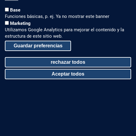
Base
NOVEDADES
CONTACTAR CON
NOSOTROS
Funciones básicas, p. ej. Ya no mostrar este banner
Blog
Marketing
Contáctenos
Utilizamos Google Analytics para mejorar el contenido y la
LinkedIn
estructura de este sitio web.
Teléfono +49 7022 6003-
409
Guardar preferencias
Instagram
contacto@zinco-
latam.com
rechazar todos
CUBIERTAS VERDES
AVISO LEGAL Y MAPA WEB
Aceptar todos
Preguntas frecuentes
Aviso legal
Withdraw consent
Beneficios de Techos
Política de privacidad
Verdes
Mapa web
Certificaciones
© Zinco Latam