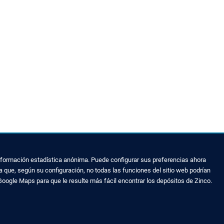
 información estadística anónima. Puede configurar sus preferencias ahora
 que, según su configuración, no todas las funciones del sitio web podrían
Google Maps para que le resulte más fácil encontrar los depósitos de Zinco.
AVISO LEGAL Y MAPA WEB
Aviso legal
s
Política de privacidad