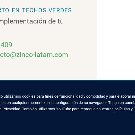
ERTO EN TECHOS VERDES
mplementación de tu
 409
acto@zinco-latam.com
ello utilizamos cookies para fines de funcionalidad y comodidad y para elaborar
kies en cualquier momento en la configuración de su navegador. Tenga en cuenta
de Privacidad. También utilizamos YouTube para reproducir nuestras películas y 
CON NOSOTROS
CUBIERTAS VERDES
s
Preguntas frecuentes
9 7022 6003-409
Beneficios de Techos Verde