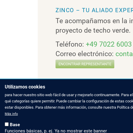
ZINCO – TU ALIADO EXP
Te acompañamos en la i
proyecto de techo verde.
Teléfono:
+49 7022 6003
Correo electrónico:
cont
ENCONTRAR REPRESENTANTE
Utilizamos cookies
para hacer nuestro sitio web fácil de usar y mejorarlo continuamente. Para 
qué categorías quiere permitir. Puede cambiar la configuración de estas coo
estar disponibles. Para obtener más información, consulte nuestra Política 
NOVEDADES
CONTACTAR 
Más info
Blog
Contácteno
Base
Funciones básicas, p. ej. Ya no mostrar este banner
LinkedIn
Teléfono +4