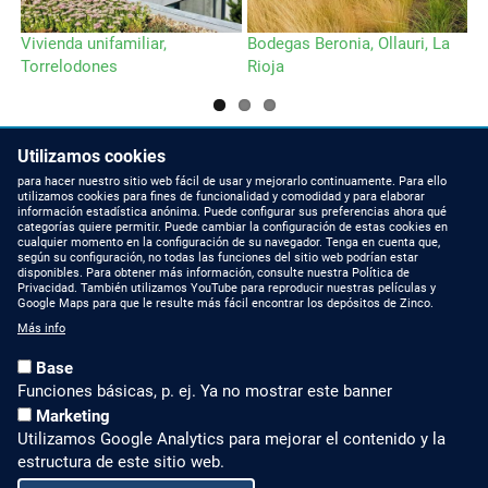
Vivienda unifamiliar,
Bodegas Beronia, Ollauri, La
Ho
Torrelodones
Rioja
Utilizamos cookies
para hacer nuestro sitio web fácil de usar y mejorarlo continuamente. Para ello
utilizamos cookies para fines de funcionalidad y comodidad y para elaborar
NOVEDADES
CONTACTAR CON
información estadística anónima. Puede configurar sus preferencias ahora qué
NOSOTROS
categorías quiere permitir. Puede cambiar la configuración de estas cookies en
cualquier momento en la configuración de su navegador. Tenga en cuenta que,
Blog
según su configuración, no todas las funciones del sitio web podrían estar
Contáctenos
disponibles. Para obtener más información, consulte nuestra Política de
Privacidad. También utilizamos YouTube para reproducir nuestras películas y
LinkedIn
Google Maps para que le resulte más fácil encontrar los depósitos de Zinco.
Teléfono +49 7022 6003-
Más info
409
Instagram
contacto@zinco-
Base
latam.com
Funciones básicas, p. ej. Ya no mostrar este banner
Marketing
CUBIERTAS VERDES
AVISO LEGAL Y MAPA WEB
Utilizamos Google Analytics para mejorar el contenido y la
estructura de este sitio web.
Preguntas frecuentes
Aviso legal