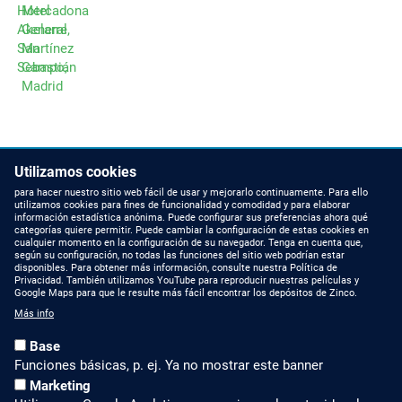
Hotel
Mercadona
Akelarre,
General
San
Martínez
Sebastián
Campo,
Madrid
Utilizamos cookies
EJEMPLOS DE PLANTAS
para hacer nuestro sitio web fácil de usar y mejorarlo continuamente. Para ello
utilizamos cookies para fines de funcionalidad y comodidad y para elaborar
información estadística anónima. Puede configurar sus preferencias ahora qué
categorías quiere permitir. Puede cambiar la configuración de estas cookies en
cualquier momento en la configuración de su navegador. Tenga en cuenta que,
NOVEDADES
CONTACTAR CON
según su configuración, no todas las funciones del sitio web podrían estar
NOSOTROS
disponibles. Para obtener más información, consulte nuestra Política de
Privacidad. También utilizamos YouTube para reproducir nuestras películas y
Blog
Google Maps para que le resulte más fácil encontrar los depósitos de Zinco.
Contáctenos
Más info
LinkedIn
Teléfono +49 7022 6003-
Base
409
Instagram
Funciones básicas, p. ej. Ya no mostrar este banner
contacto@zinco-
Marketing
latam.com