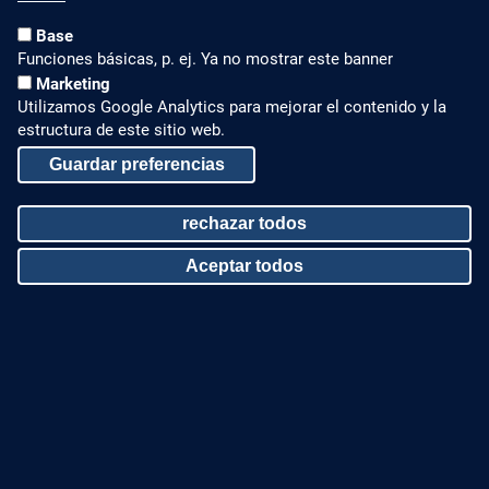
Base
Funciones básicas, p. ej. Ya no mostrar este banner
Marketing
Utilizamos Google Analytics para mejorar el contenido y la
NOVEDADES
CONTACTAR CON
NOSOTROS
estructura de este sitio web.
Blog
Contáctenos
Guardar preferencias
LinkedIn
Teléfono +49 7022 6003-
rechazar todos
409
Instagram
contacto@zinco-
Aceptar todos
latam.com
Withdraw consent
CUBIERTAS VERDES
AVISO LEGAL Y MAPA WEB
Preguntas frecuentes
Aviso legal
Beneficios de Techos
Política de privacidad
Verdes
Mapa web
Certificaciones