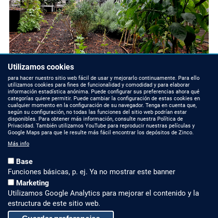
Utilizamos cookies
para hacer nuestro sitio web fácil de usar y mejorarlo continuamente. Para ello
utilizamos cookies para fines de funcionalidad y comodidad y para elaborar
información estadística anónima. Puede configurar sus preferencias ahora qué
categorías quiere permitir. Puede cambiar la configuración de estas cookies en
cualquier momento en la configuración de su navegador. Tenga en cuenta que,
según su configuración, no todas las funciones del sitio web podrían estar
disponibles. Para obtener más información, consulte nuestra Política de
Privacidad. También utilizamos YouTube para reproducir nuestras películas y
Google Maps para que le resulte más fácil encontrar los depósitos de Zinco.
Más info
Base
NOVEDADES
CONTACTAR CON
NOSOTROS
Funciones básicas, p. ej. Ya no mostrar este banner
Blog
Marketing
Contáctenos
Utilizamos Google Analytics para mejorar el contenido y la
LinkedIn
estructura de este sitio web.
Teléfono +49 7022 6003-
409